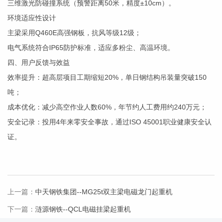
三维激光防碰撞系统（预警距离50米，精度±10cm）。
环境适应性设计
主梁采用Q460E高强钢板，抗风等级12级；
电气系统符合IP65防护标准，适应多粉尘、高温环境。
四、用户反馈与效益
效率提升：超高层项目工期缩短20%，单日钢结构吊装量突破150
吨；
成本优化：减少高空作业人数60%，年节约人工费用约240万元；
安全记录：投用4年来零安全事故，通过ISO 45001职业健康安全认
证。
上一篇：
中天钢铁集团--MG25t双主梁电磁龙门起重机
下一篇：
涟源钢铁--QCL电磁挂梁起重机