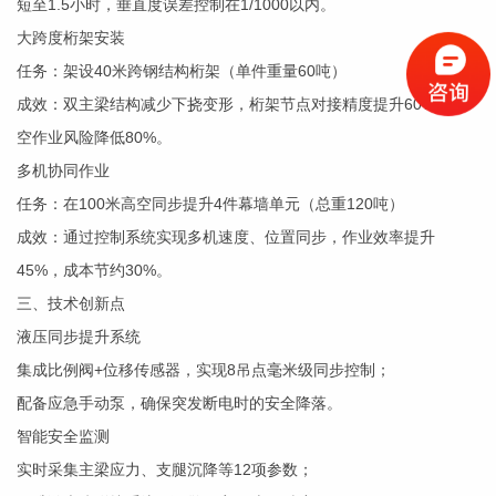
短至1.5小时，垂直度误差控制在1/1000以内。
大跨度桁架安装
任务：架设40米跨钢结构桁架（单件重量60吨）
成效：双主梁结构减少下挠变形，桁架节点对接精度提升60%，高
空作业风险降低80%。
多机协同作业
任务：在100米高空同步提升4件幕墙单元（总重120吨）
成效：通过控制系统实现多机速度、位置同步，作业效率提升
45%，成本节约30%。
三、技术创新点
液压同步提升系统
集成比例阀+位移传感器，实现8吊点毫米级同步控制；
配备应急手动泵，确保突发断电时的安全降落。
智能安全监测
实时采集主梁应力、支腿沉降等12项参数；