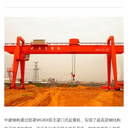
中建钢构通过部署MG80t双主梁门式起重机，实现了超高层钢结构