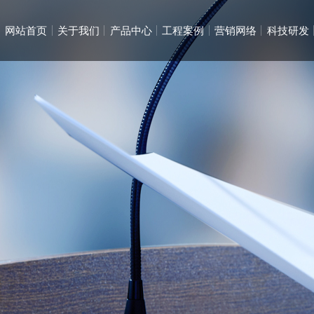
网站首页
关于我们
产品中心
工程案例
营销网络
科技研发
产
工
单梁产
通用桥
集团
国内
DF
公司
员工
桥梁施
智能起
企业
售后
防摇摆
员工
生产