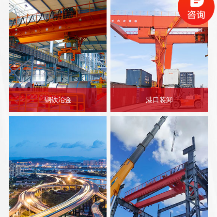
钢铁冶金
港口装卸