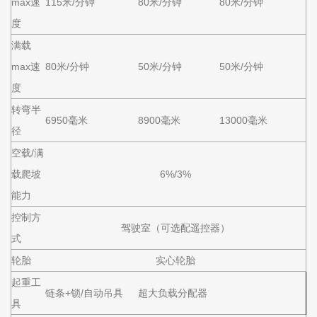
max速
115米/分钟
80米/分钟
80米/分钟
度
满载
max速
80米/分钟
50米/分钟
50米/分钟
度
转弯半
6950毫米
8900毫米
13000毫米
径
空载/满
载爬坡
6%/3%
能力
控制方
驾驶室（可选配遥控器）
式
轮胎
实心轮胎
起重工
链条+锁/自动吊具
超大负载分配器
具