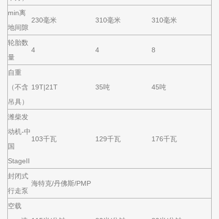
min离
230毫米
310毫米
310毫米
地间隙
轮胎数
4
4
8
量
自重
（不含
19T|21T
35吨
45吨
吊具）
潍柴发
动机-中
103千瓦
129千瓦
176千瓦
国
StageII
封闭式
海特克/丹佛斯/PMP
行走泵
空载