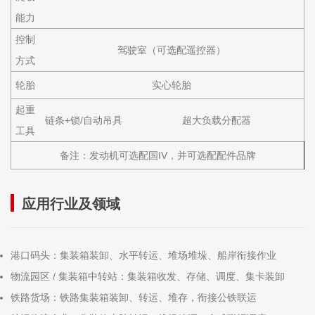
能力
控制
驾驶室（可选配遥控器）
方式
轮胎
实心轮胎
起重
链条+锁/自动吊具
超大负载分配器
工具
备注：发动机可选配国IV，并可选配配件品牌
应用行业及领域
港口码头
：集装箱装卸、水平转运、堆场堆垛、船岸衔接作业
物流园区 / 集装箱中转站
：集装箱收发、存储、调度、集卡装卸
铁路货场
：铁路集装箱装卸、转运、堆存，衔接公铁联运