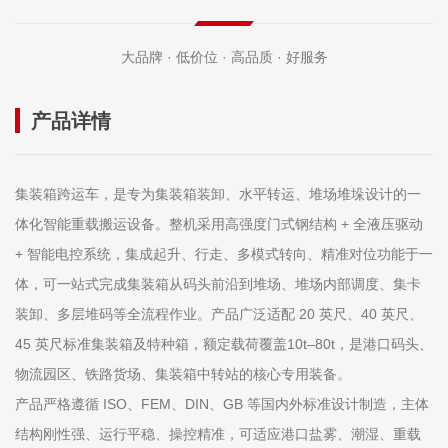
大品牌 · 低价位 · 高品质 · 好服务
产品详情
集装箱跨运车，是专为集装箱装卸、水平转运、堆场堆垛设计的
一
体化智能重载搬运设备
。整机采用
高强度门式钢结构 + 全液压驱动
+ 智能电控系统
，集成起升、行走、多模式转向、精准对位功能于一
体，可一站式完成集装箱从码头前沿到堆场、堆场内部调度、集卡
装卸、多层堆码等全流程作业。产品广泛适配 20 英尺、40 英尺、
45 英尺标准集装箱及特种箱，额定载荷覆盖
10t–80t
，是港口码头、
物流园区、铁路货场、集装箱中转站的核心专用装备。
产品严格遵循 ISO、FEM、DIN、GB 等国内外标准设计制造，主体
结构刚性强、运行平稳、操控精准，可适应港口盐雾、潮湿、重载