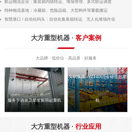
航运物流企业
：集装箱内陆转运、堆场管理、多式联运调度
特种物流基地
：冷藏箱、危险品箱、大型构件等重载搬运
智慧港口 / 自动化码头
：自动化集装箱转运、无人化堆场作业
大方重型机器 ·
客户案例
大品牌 · 低价位 · 高品质 · 好服务
重
安钢集团--YZ140t冶金铸造起重
服务于酒泉卫星发射用起重机
机
大方重型机器 ·
行业应用