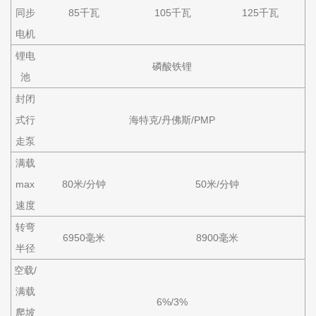
同步
85千瓦
105千瓦
125千瓦
电机
锂电
磷酸铁锂
池
封闭
式行
海特克/丹佛斯/PMP
走泵
满载
max
80米/分钟
50米/分钟
速度
转弯
6950毫米
8900毫米
半径
空载/
满载
6%/3%
爬坡