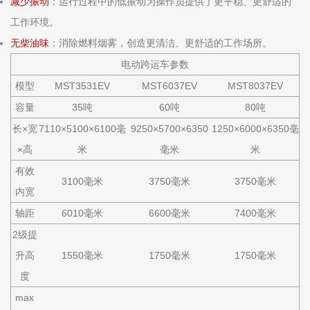
减少振动
：运行过程中的低振动为操作员提供了更平稳、更舒适的
工作环境。
无柴油味
：消除燃料烟雾，创造更清洁、更舒适的工作场所。
电动跨运车参数
模型
MST3531EV
MST6037EV
MST8037EV
容量
35吨
60吨
80吨
长×宽
7110×5100×6100毫
9250×5700×6350
1250×6000×6350毫
×高
米
毫米
米
有效
3100毫米
3750毫米
3750毫米
内宽
轴距
6010毫米
6600毫米
7400毫米
2级提
升高
1550毫米
1750毫米
1750毫米
度
max