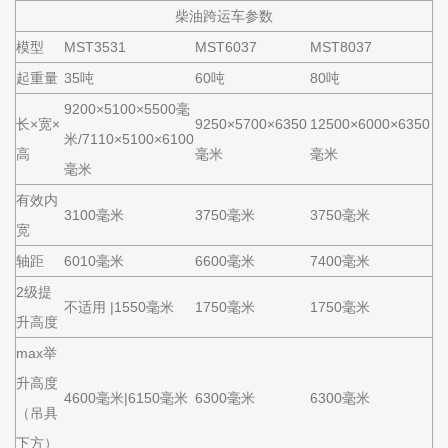
柴油跨运车参数
模型
MST3531
MST6037
MST8037
起重量
35吨
60吨
80吨
9200×5100×5500毫
长×宽×
9250×5700×6350
12500×6000×6350
米/7110×5100×6100
高
毫米
毫米
毫米
有效内
3100毫米
3750毫米
3750毫米
宽
轴距
6010毫米
6600毫米
7400毫米
2级提
不适用 |1550毫米
1750毫米
1750毫米
升高度
max举
升高度
4600毫米|6150毫米
6300毫米
6300毫米
（吊具
下方）