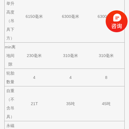
举升
高度
6150毫米
6300毫米
6300毫米
（吊
具下
方）
min离
地间
230毫米
310毫米
310毫米
隙
轮胎
4
4
8
数量
自重
（不
21T
35吨
45吨
含吊
具）
永磁